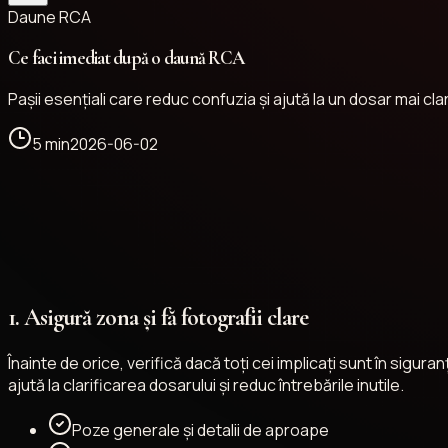
Daune RCA
Ce faci imediat după o daună RCA
Pașii esențiali care reduc confuzia și ajută la un dosar mai cla
5 min
2026-06-02
1. Asigură zona și fă fotografii clare
Înainte de orice, verifică dacă toți cei implicați sunt în sigu
ajută la clarificarea dosarului și reduc întrebările inutile.
Poze generale și detalii de aproape