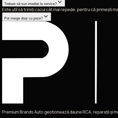
Trebuie să sun imediat la service?
Este util să trimiți cazul cât mai repede, pentru că primești m
Pot merge doar cu poze?
Premium Brands Auto gestionează daune RCA, reparații și mobil