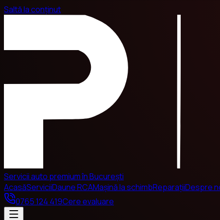
Saltă la conținut
Servicii auto premium în București
Acasă
Servicii
Daune RCA
Mașină la schimb
Reparații
Despre n
0765 124 419
Cere evaluare