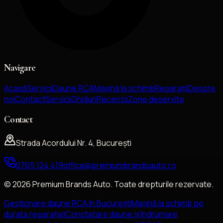
Navigare
Acasă
Servicii
Daune RCA
Mașină la schimb
Reparații
Despre
noi
Contact
Servicii
Ghiduri
Recenzii
Zone deservite
Contact
Strada Acordului Nr. 4, București
0765 124 419
office@premiumbrandsauto.ro
©
2026
Premium Brands Auto
. Toate drepturile rezervate.
Gestionare daune RCA în București
Mașină la schimb pe
durata reparației
Constatare daune și îndrumare