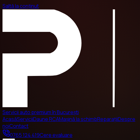
Saltă la conținut
Servicii auto premium în București
Acasă
Servicii
Daune RCA
Mașină la schimb
Reparații
Despre
noi
Contact
0765 124 419
Cere evaluare