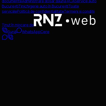
documente
Administrare dosar daună RCA
Service auto
București
Tinichigerie auto în București
Toate
serviciile
Politică de confidențialitate
Termeni și condiții
Ținut în mișcare de
Sună
WhatsApp
Cere