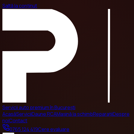
Saltă la conținut
Servicii auto premium în București
Acasă
Servicii
Daune RCA
Mașină la schimb
Reparații
Despre
noi
Contact
0765 124 419
Cere evaluare