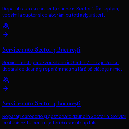
Reparații auto și asistență daune în Sector 2. Îndreptăm,
vopsim la cuptor și colaborăm cu toți asigurătorii.
Service auto Sector 3 București
Service tinichigerie-vopsitorie în Sector 3. Te ajutăm cu
dosarul de daună și reparăm mașina fără să plătești nimic.
Service auto Sector 4 București
Reparații caroserie și gestionare daune în Sector 4. Servicii
profesioniste pentru șoferi din sudul capitalei.