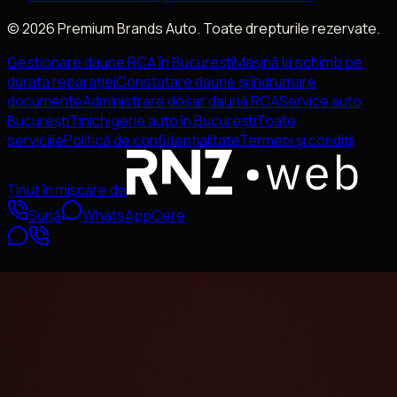
©
2026
Premium Brands Auto
. Toate drepturile rezervate.
Gestionare daune RCA în București
Mașină la schimb pe
durata reparației
Constatare daune și îndrumare
documente
Administrare dosar daună RCA
Service auto
București
Tinichigerie auto în București
Toate
serviciile
Politică de confidențialitate
Termeni și condiții
Ținut în mișcare de
Sună
WhatsApp
Cere