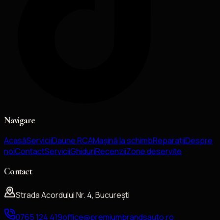
Navigare
Acasă
Servicii
Daune RCA
Mașină la schimb
Reparații
Despre
noi
Contact
Servicii
Ghiduri
Recenzii
Zone deservite
Contact
Strada Acordului Nr. 4, București
0765 124 419
office@premiumbrandsauto.ro