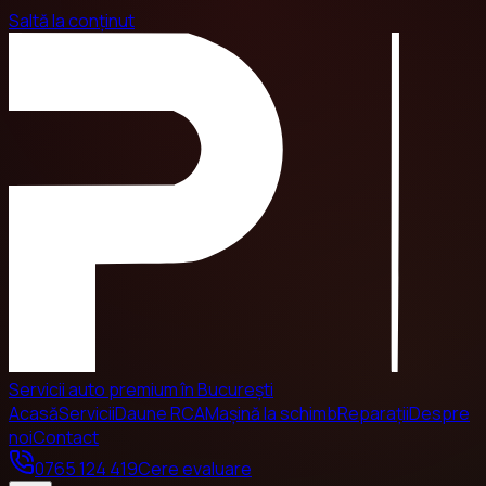
Saltă la conținut
Servicii auto premium în București
Acasă
Servicii
Daune RCA
Mașină la schimb
Reparații
Despre
noi
Contact
0765 124 419
Cere evaluare