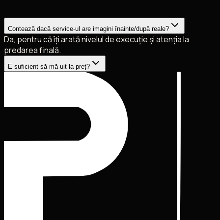
Contează dacă service-ul are imagini înainte/după reale?
Da, pentru că îți arată nivelul de execuție și atenția la
predarea finală.
E suficient să mă uit la preț?