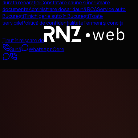
durata reparației
Constatare daune și îndrumare
documente
Administrare dosar daună RCA
Service auto
București
Tinichigerie auto în București
Toate
serviciile
Politică de confidențialitate
Termeni și condiții
Ținut în mișcare de
Sună
WhatsApp
Cere