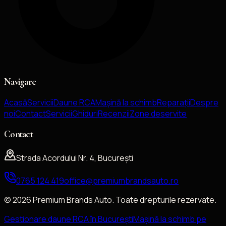
Navigare
Acasă
Servicii
Daune RCA
Mașină la schimb
Reparații
Despre
noi
Contact
Servicii
Ghiduri
Recenzii
Zone deservite
Contact
Strada Acordului Nr. 4, București
0765 124 419
office@premiumbrandsauto.ro
©
2026
Premium Brands Auto
. Toate drepturile rezervate.
Gestionare daune RCA în București
Mașină la schimb pe