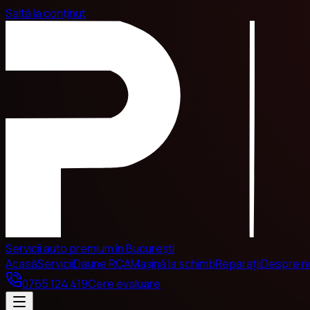
Saltă la conținut
Servicii auto premium în București
Acasă
Servicii
Daune RCA
Mașină la schimb
Reparații
Despre n
0765 124 419
Cere evaluare