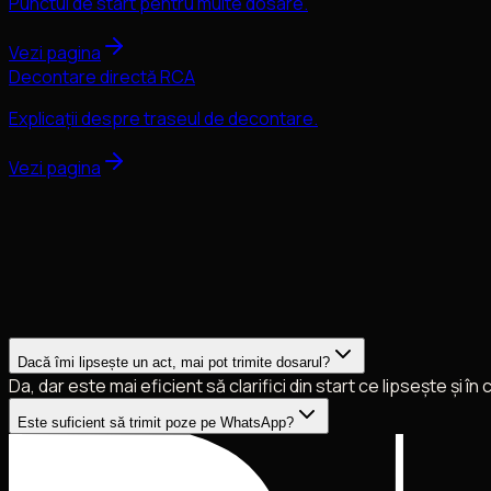
Punctul de start pentru multe dosare.
Vezi pagina
Decontare directă RCA
Explicații despre traseul de decontare.
Vezi pagina
Dacă îmi lipsește un act, mai pot trimite dosarul?
Da, dar este mai eficient să clarifici din start ce lipsește și î
Este suficient să trimit poze pe WhatsApp?