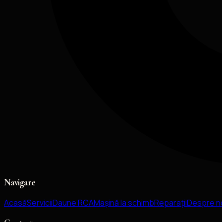
Navigare
Acasă
Servicii
Daune RCA
Mașină la schimb
Reparații
Despre n