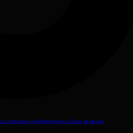
oi
Contact
Servicii
Ghiduri
Recenzii
Zone deservite