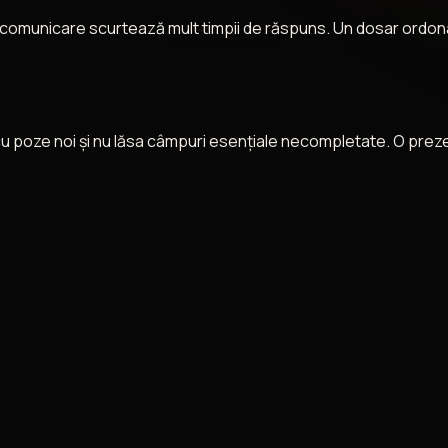
 comunicare scurtează mult timpii de răspuns. Un dosar ordona
poze noi și nu lăsa câmpuri esențiale necompletate. O prezenta