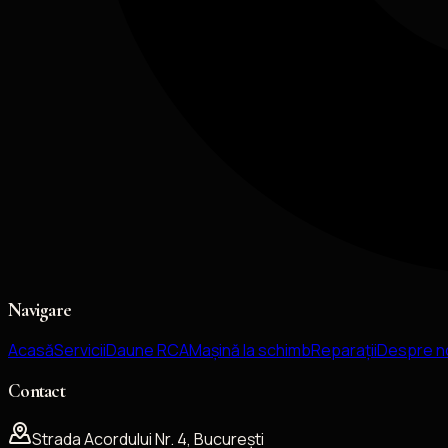
Navigare
Acasă
Servicii
Daune RCA
Mașină la schimb
Reparații
Despre n
Contact
Strada Acordului Nr. 4, București