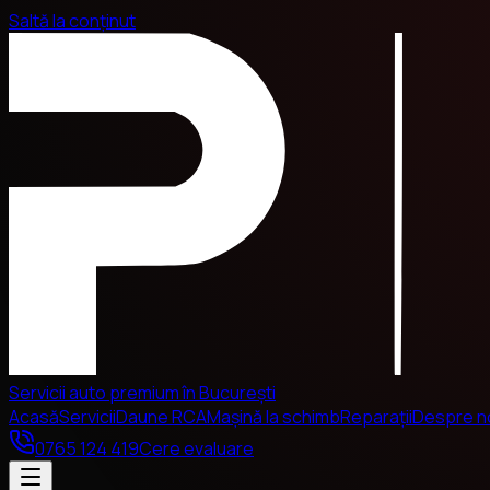
Saltă la conținut
Servicii auto premium în București
Acasă
Servicii
Daune RCA
Mașină la schimb
Reparații
Despre n
0765 124 419
Cere evaluare