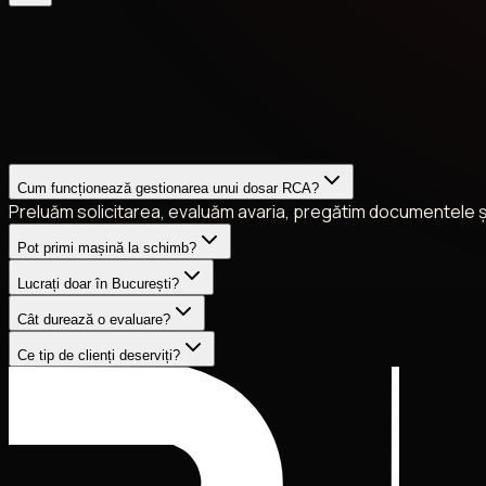
Cum funcționează gestionarea unui dosar RCA?
Preluăm solicitarea, evaluăm avaria, pregătim documentele și
Pot primi mașină la schimb?
Lucrați doar în București?
Cât durează o evaluare?
Ce tip de clienți deserviți?