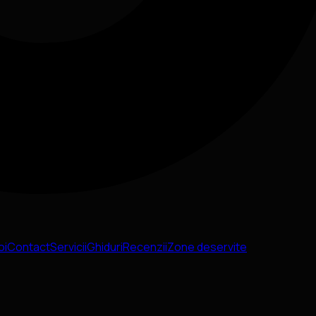
oi
Contact
Servicii
Ghiduri
Recenzii
Zone deservite