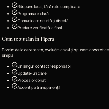
Răspuns local, fără rute complicate
Programare clară
Comunicare scurtă și directă
Predare verificată la final
Cum te ajutăm în Pipera
Pornim de la cererea ta, evaluăm cazul și spunem concret ce
simplă.
Un singur contact responsabil
Update-uri clare
Proces ordonat
Accent pe transparență