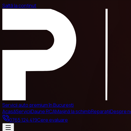
Saltă la conținut
Servicii auto premium în București
Acasă
Servicii
Daune RCA
Mașină la schimb
Reparații
Despre n
0765 124 419
Cere evaluare