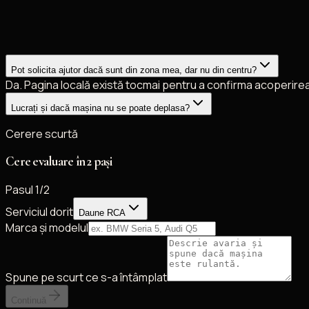
Pot solicita ajutor dacă sunt din zona mea, dar nu din centru?
Da. Pagina locală există tocmai pentru a confirma acoperirea 
Lucrați și dacă mașina nu se poate deplasa?
Cerere scurtă
Cere evaluare în 2 pași
Pasul
1
/2
Serviciul dorit
Daune RCA
Marca și modelul
Spune pe scurt ce s-a întâmplat
Continuă