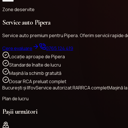
Zone deservite
Service auto Pipera
Service auto premium pentru Pipera. Oferim servicii rapide de
Cere evaluare
0765 124 419
Locație aproape de Pipera
Standarde înalte de lucru
Mașină la schimb gratuită
Dosar RCA preluat complet
București și Ilfov
Service autorizat RAR
RCA complet
Mașină l
Plan de lucru
Pașii următori