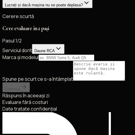
Lucrați și dacă mașina nu se poate deplasa?
Cerere scurtă
Cere evaluare în 2 pași
Pasul
1
/2
Serviciul dorit
Daune RCA
Marca și modelul
Spune pe scurt ce s-a întâmplat
Continuă
Răspuns în aceeași zi
Evaluare fără costuri
Date tratate confidențial