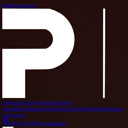
Saltă la conținut
Servicii auto premium în București
Acasă
Servicii
Daune RCA
Mașină la schimb
Reparații
Despre
noi
Contact
0765 124 419
Cere evaluare