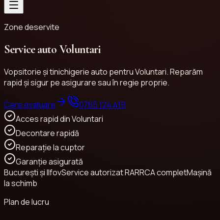
Zone deservite
Service auto Voluntari
Vopsitorie și tinichigerie auto pentru Voluntari. Reparăm
rapid și sigur pe asigurare sau în regie proprie.
Cere evaluare
0765 124 419
Acces rapid din Voluntari
Decontare rapidă
Reparație la cuptor
Garanție asigurată
București și Ilfov
Service autorizat RAR
RCA complet
Mașină
la schimb
Plan de lucru