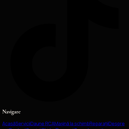
Navigare
Acasă
Servicii
Daune RCA
Mașină la schimb
Reparații
Despre